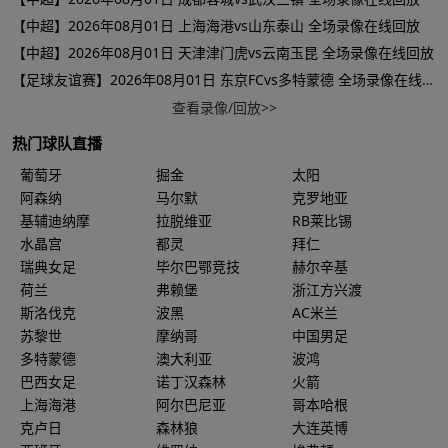
【中超】2026年08月01日 上海海港vs山东泰山 全场录像在线回放
【中超】2026年08月01日 天津津门虎vs云南玉昆 全场录像在线回放
【足球友谊赛】2026年08月01日 东京FCvs多特蒙德 全场录像在线回放
查看录像/回放>>
热门球队直播
葡萄牙
掘金
太阳
阿森纳
马尔默
克罗地亚
基辅迪纳摩
拉脱维亚
RB莱比锡
水晶宫
都灵
拜仁
瑞典女足
毕尔巴鄂竞技
赫尔辛基
荷兰
弗赖堡
浙江方兴渡
斯洛伐克
波黑
AC米兰
苏黎世
摩纳哥
中国男足
多特蒙德
澳大利亚
波鸿
巴西女足
诺丁汉森林
火箭
上海海港
阿尔巴尼亚
哥本哈根
克卢日
森林狼
大连英博