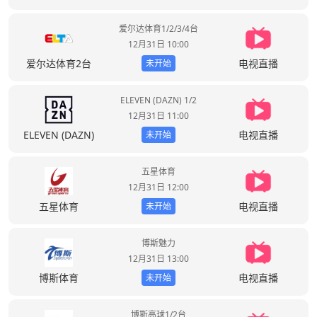
爱尔达体育1/2/3/4台
12月31日 10:00
爱尔达体育2台
电视直播
未开始
ELEVEN (DAZN) 1/2
12月31日 11:00
ELEVEN (DAZN)
电视直播
未开始
五星体育
12月31日 12:00
五星体育
电视直播
未开始
博斯魅力
12月31日 13:00
博斯体育
电视直播
未开始
博斯高球1/2台