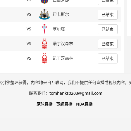
VS
纽卡斯尔
已结束
VS
塞尔塔
已结束
VS
诺丁汉森林
已结束
VS
诺丁汉森林
已结束
索引擎整理获得，内容均来自互联网，我们不提供任何直播或视频内容，
联系我们：
tomhanks0203@gmail.com
足球直播
英超直播
NBA直播