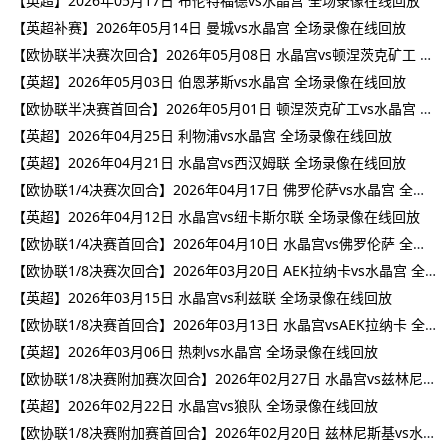
【英超】2026年05月17日 布伦特福德vs水晶宫 全场录像在线回放
【英超补赛】2026年05月14日 曼城vs水晶宫 全场录像在线回放
【欧协联半决赛次回合】2026年05月08日 水晶宫vs顿涅茨克矿工 全场录像在线回放
【英超】2026年05月03日 伯恩茅斯vs水晶宫 全场录像在线回放
【欧协联半决赛首回合】2026年05月01日 顿涅茨克矿工vs水晶宫 全场录像在线回放
【英超】2026年04月25日 利物浦vs水晶宫 全场录像在线回放
【英超】2026年04月21日 水晶宫vs西汉姆联 全场录像在线回放
【欧协联1/4决赛次回合】2026年04月17日 佛罗伦萨vs水晶宫 全场录像在线回放
【英超】2026年04月12日 水晶宫vs纽卡斯尔联 全场录像在线回放
【欧协联1/4决赛首回合】2026年04月10日 水晶宫vs佛罗伦萨 全场录像在线回放
【欧协联1/8决赛次回合】2026年03月20日 AEK拉纳卡vs水晶宫 全场录像在线回放
【英超】2026年03月15日 水晶宫vs利兹联 全场录像在线回放
【欧协联1/8决赛首回合】2026年03月13日 水晶宫vsAEK拉纳卡 全场录像在线回放
【英超】2026年03月06日 热刺vs水晶宫 全场录像在线回放
【欧协联1/8决赛附加赛次回合】2026年02月27日 水晶宫vs兹林尼斯基 全场录像在线回放
【英超】2026年02月22日 水晶宫vs狼队 全场录像在线回放
【欧协联1/8决赛附加赛首回合】2026年02月20日 兹林尼斯基vs水晶宫 全场录像在线回放