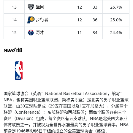
篮网
13
12
33
26.7%
步行者
14
12
36
25.0%
奇才
15
11
34
24.4%
NBA介绍
国家篮球协会（英语：National Basketball Association，缩写：
NBA，也称美国职业篮球联赛，简称美职篮）是北美的男子职业篮球
联盟，由30支球队组成（29支在美国以及1支在加拿大），分属两个
联盟（Conference）：东部联盟和西部联盟；而每个联盟各由三个
赛区（Division）组成，每个赛区有五支球队。NBA是北美四大职业
体育联赛之一，并被视为全世界水准最高的男子职业篮球赛事。NBA
前身是1946年6月6日于纽约成立的全美篮球协会（英语：