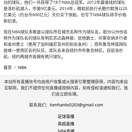
功的球队，他们一共获得了18个NBA总冠军。2012年最值钱的球队
是洛杉矶湖人，市值9亿美元。2014年，微软前执行长鲍尔默将以20
亿美元（约台币600亿元）天价买下快船，也写下NBA球队转手价格
新纪录。
现在NBA球队多数是以球队所在城市名称作为球队名，部分以州份名
称作为球队名的球队有明尼苏达森林狼、犹他爵士、印第安纳步行者
和金州勇士（使用了加利福尼亚州的别名金州）；而布鲁克林篮网队
是唯一使用区名的队伍，其队名来自纽约市布鲁克林区。目前洛杉
矶、纽约两城市各拥有两只球队。
首页
NBA
本站所有直播信号均由用户收集或从搜索引擎整理获得，内容均来自
互联网，我们不提供任何直播或视频内容，如有侵权请通知我们，我
们会立即处理。
联系我们：
tomhanks0203@gmail.com
足球直播
英超直播
NBA直播