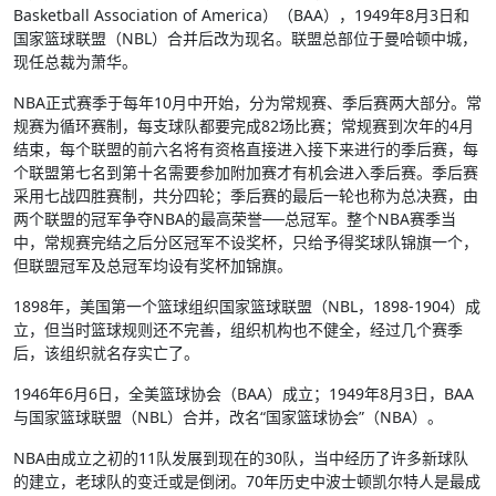
Basketball Association of America）（BAA），1949年8月3日和
国家篮球联盟（NBL）合并后改为现名。联盟总部位于曼哈顿中城，
现任总裁为萧华。
NBA正式赛季于每年10月中开始，分为常规赛、季后赛两大部分。常
规赛为循环赛制，每支球队都要完成82场比赛；常规赛到次年的4月
结束，每个联盟的前六名将有资格直接进入接下来进行的季后赛，每
个联盟第七名到第十名需要参加附加赛才有机会进入季后赛。季后赛
采用七战四胜赛制，共分四轮；季后赛的最后一轮也称为总决赛，由
两个联盟的冠军争夺NBA的最高荣誉──总冠军。整个NBA赛季当
中，常规赛完结之后分区冠军不设奖杯，只给予得奖球队锦旗一个，
但联盟冠军及总冠军均设有奖杯加锦旗。
1898年，美国第一个篮球组织国家篮球联盟（NBL，1898-1904）成
立，但当时篮球规则还不完善，组织机构也不健全，经过几个赛季
后，该组织就名存实亡了。
1946年6月6日，全美篮球协会（BAA）成立；1949年8月3日，BAA
与国家篮球联盟（NBL）合并，改名“国家篮球协会”（NBA）。
NBA由成立之初的11队发展到现在的30队，当中经历了许多新球队
的建立，老球队的变迁或是倒闭。70年历史中波士顿凯尔特人是最成