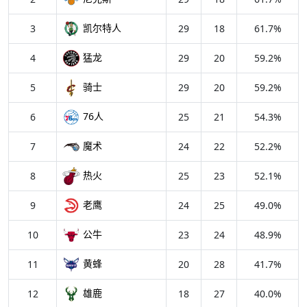
凯尔特人
3
29
18
61.7%
猛龙
4
29
20
59.2%
骑士
5
29
20
59.2%
76人
6
25
21
54.3%
魔术
7
24
22
52.2%
热火
8
25
23
52.1%
老鹰
9
24
25
49.0%
公牛
10
23
24
48.9%
黄蜂
11
20
28
41.7%
雄鹿
12
18
27
40.0%