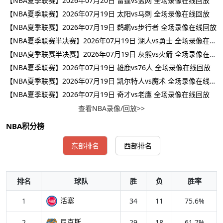
【NBA夏季联赛】2026年07月20日 雷霆vs篮网 全场录像在线回放
【NBA夏季联赛】2026年07月19日 太阳vs马刺 全场录像在线回放
【NBA夏季联赛】2026年07月19日 鹈鹕vs步行者 全场录像在线回放
【NBA夏季联赛半决赛】2026年07月19日 湖人vs勇士 全场录像在线回放
【NBA夏季联赛半决赛】2026年07月19日 灰熊vs火箭 全场录像在线回放
【NBA夏季联赛】2026年07月19日 雄鹿vs76人 全场录像在线回放
【NBA夏季联赛】2026年07月19日 凯尔特人vs魔术 全场录像在线回放
【NBA夏季联赛】2026年07月19日 奇才vs老鹰 全场录像在线回放
查看NBA录像/回放>>
NBA积分榜
东部排名
西部排名
排名
球队
胜
负
胜率
活塞
1
34
11
75.6%
尼克斯
2
29
18
61.7%