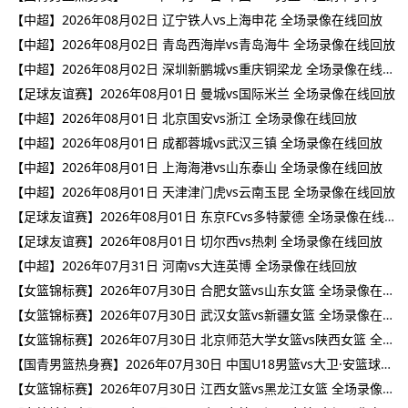
【中超】2026年08月02日 辽宁铁人vs上海申花 全场录像在线回放
【中超】2026年08月02日 青岛西海岸vs青岛海牛 全场录像在线回放
【中超】2026年08月02日 深圳新鹏城vs重庆铜梁龙 全场录像在线回放
【足球友谊赛】2026年08月01日 曼城vs国际米兰 全场录像在线回放
【中超】2026年08月01日 北京国安vs浙江 全场录像在线回放
【中超】2026年08月01日 成都蓉城vs武汉三镇 全场录像在线回放
【中超】2026年08月01日 上海海港vs山东泰山 全场录像在线回放
【中超】2026年08月01日 天津津门虎vs云南玉昆 全场录像在线回放
【足球友谊赛】2026年08月01日 东京FCvs多特蒙德 全场录像在线回放
【足球友谊赛】2026年08月01日 切尔西vs热刺 全场录像在线回放
【中超】2026年07月31日 河南vs大连英博 全场录像在线回放
【女篮锦标赛】2026年07月30日 合肥女篮vs山东女篮 全场录像在线回放
【女篮锦标赛】2026年07月30日 武汉女篮vs新疆女篮 全场录像在线回放
【女篮锦标赛】2026年07月30日 北京师范大学女篮vs陕西女篮 全场录像在线回放
【国青男篮热身赛】2026年07月30日 中国U18男篮vs大卫·安篮球学院 全场录像在线回放
【女篮锦标赛】2026年07月30日 江西女篮vs黑龙江女篮 全场录像在线回放