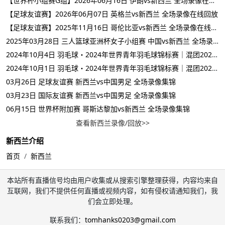
【世界杯小组赛G组】2026年06月16日 伊朗vs新西兰 全场录像在线回放
【足球友谊赛】2026年06月07日 英格兰vs新西兰 全场录像在线回放
【足球友谊赛】2025年11月16日 哥伦比亚vs新西兰 全场录像在线回放
2025年03月28日 三人篮球亚洲杯女子小组赛 中国vs新西兰 全场录像回放
2024年10月4日 羽毛球・2024年世界青年羽毛球锦标赛｜混团2024世界青年羽毛球混团锦标赛 中国香港 VS 新西兰
2024年10月1日 羽毛球・2024年世界青年羽毛球锦标赛｜混团2024世界青年羽毛球混团锦标赛 丹麦 VS 新西兰
03月26日 足球友谊赛 新西兰vs中国男足 全场录像集锦
03月23日 国际友谊赛 新西兰vs中国男足 全场录像集锦
06月15日 世界杯附加赛 哥斯达黎加vs新西兰 全场录像集锦
查看新西兰录像/回放>>
新西兰介绍
首页
新西兰
本站所有直播信号均由用户收集或从搜索引擎整理获得，内容均来自
互联网，我们不提供任何直播或视频内容，如有侵权请通知我们，我
们会立即处理。
联系我们：
tomhanks0203@gmail.com