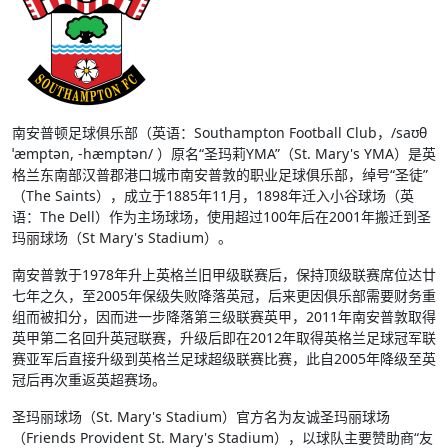
南安普顿足球俱乐部（英语：Southampton Football Club，/saʊθ
ˈæmptən, -hæmptən/ ）原名“圣玛莉YMA”（St. Mary's YMA）是英
格兰东南部汉普郡港口城市南安普敦的职业足球俱乐部，绰号“圣徒”
（The Saints），成立于1885年11月，1898年迁入小谷球场（英
语：The Dell）作为主场球场，使用超过100年后在2001年搬迁到圣
玛丽球场（St Mary's Stadium）。
南安普敦于1978年升上英格兰旧甲级联赛后，保持顶级联赛席位达廿
七年之久，至2005年保级失败降落英冠，后来更因俱乐部需要财务重
组而被扣分，因而进一步降落第三级联赛英甲，2011年南安普敦取得
英甲第二名回升英冠联赛，升级后即在2012年取得英格兰足球冠军联
赛亚军后直接升级到英格兰足球超级联赛比赛，此自2005年降级至英
冠后再次重返英超赛场。
圣玛丽球场（St. Mary's Stadium）官方名为友诚圣玛丽球场
（Friends Provident St. Mary's Stadium），以球队主要赞助商“友