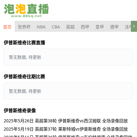
首页
世界杯
NBA
CBA
英超
西甲
意甲
德甲
法甲
伊普斯维奇比赛直播
暂无数据, 待更新
伊普斯维奇往期比赛
暂无数据, 待更新
伊普斯维奇录像
2025年5月26日 英超第38轮 伊普斯维奇vs西汉姆联 全场录像回放
2025年5月19日 英超第37轮 莱斯特城vs伊普斯维奇 全场录像回放