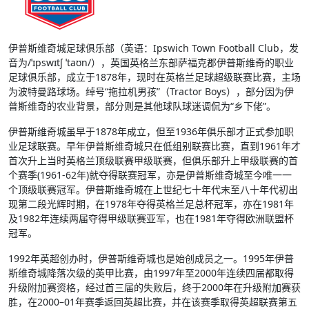
伊普斯维奇城足球俱乐部（英语：Ipswich Town Football Club，发
音为/ˈɪpswɪtʃ ˈtaʊn/），英国英格兰东部萨福克郡伊普斯维奇的职业
足球俱乐部，成立于1878年，现时在英格兰足球超级联赛比赛，主场
为波特曼路球场。绰号“拖拉机男孩”（Tractor Boys），部分因为伊
普斯维奇的农业背景，部分则是其他球队球迷调侃为“乡下佬”。
伊普斯维奇城虽早于1878年成立，但至1936年俱乐部才正式参加职
业足球联赛。早年伊普斯维奇城只在低组别联赛比赛，直到1961年才
首次升上当时英格兰顶级联赛甲级联赛，但俱乐部升上甲级联赛的首
个赛季(1961-62年)就夺得联赛冠军，亦是伊普斯维奇城至今唯一一
个顶级联赛冠军。伊普斯维奇城在上世纪七十年代末至八十年代初出
现第二段光辉时期，在1978年夺得英格兰足总杯冠军，亦在1981年
及1982年连续两届夺得甲级联赛亚军，也在1981年夺得欧洲联盟杯
冠军。
1992年英超创办时，伊普斯维奇城也是始创成员之一。1995年伊普
斯维奇城降落次级的英甲比赛，由1997年至2000年连续四届都取得
升级附加赛资格，经过首三届的失败后，终于2000年在升级附加赛获
胜，在2000–01年赛季返回英超比赛，并在该赛季取得英超联赛第五