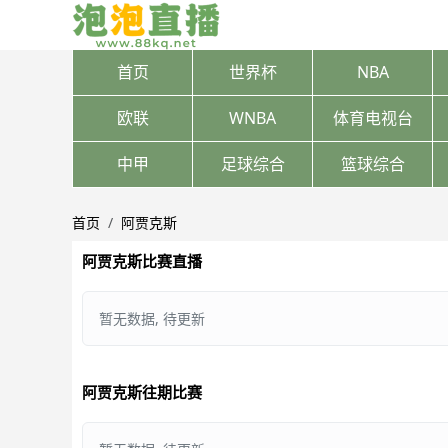
首页
世界杯
NBA
欧联
WNBA
体育电视台
中甲
足球综合
篮球综合
首页
阿贾克斯
阿贾克斯比赛直播
暂无数据, 待更新
阿贾克斯往期比赛