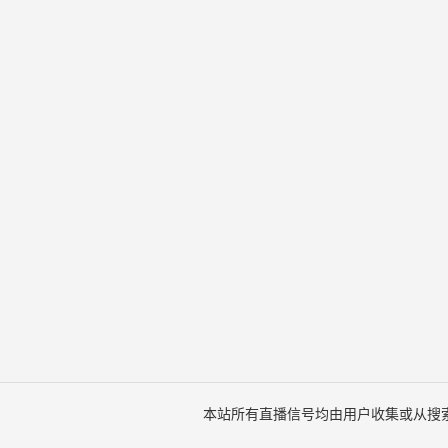
本站所有直播信号均由用户收集或从搜