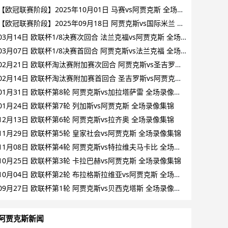
【欧冠联赛阶段】2025年10月01日 马赛vs阿贾克斯 全场录像在线回放
【欧冠联赛阶段】2025年09月18日 阿贾克斯vs国际米兰 全场录像在线回放
03月14日 欧联杯1/8决赛次回合 法兰克福vs阿贾克斯 全场录像集锦
03月07日 欧联杯1/8决赛首回合 阿贾克斯vs法兰克福 全场录像集锦
02月21日 欧联杯淘汰赛附加赛次回合 阿贾克斯vs圣吉罗斯 全场录像集锦
02月14日 欧联杯淘汰赛附加赛首回合 圣吉罗斯vs阿贾克斯 全场录像集锦
01月31日 欧联杯第8轮 阿贾克斯vs加拉塔萨雷 全场录像集锦
01月24日 欧联杯第7轮 列加斯vs阿贾克斯 全场录像集锦
12月13日 欧联杯第6轮 阿贾克斯vs拉齐奥 全场录像集锦
11月29日 欧联杯第5轮 皇家社会vs阿贾克斯 全场录像集锦
11月08日 欧联杯第4轮 阿贾克斯vs特拉维夫马卡比 全场录像集锦
10月25日 欧联杯第3轮 卡拉巴赫vs阿贾克斯 全场录像集锦
10月04日 欧联杯第2轮 布拉格斯拉维亚vs阿贾克斯 全场录像集锦
09月27日 欧联杯第1轮 阿贾克斯vs贝西克塔斯 全场录像集锦
阿贾克斯新闻