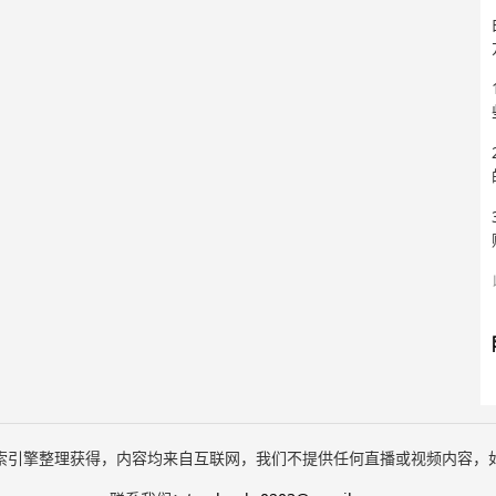
索引擎整理获得，内容均来自互联网，我们不提供任何直播或视频内容，