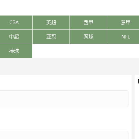
CBA
英超
西甲
意甲
中超
亚冠
网球
NFL
棒球