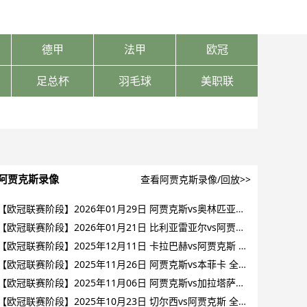
德甲
法甲
欧冠
足总杯
羽毛球
美职联
阿贾克斯录像
查看阿贾克斯录像/回放>>
【欧冠联赛阶段】2026年01月29日 阿贾克斯vs奥林匹亚科斯 全场录像在线回放
【欧冠联赛阶段】2026年01月21日 比利亚雷亚尔vs阿贾克斯 全场录像在线回放
【欧冠联赛阶段】2025年12月11日 卡拉巴赫vs阿贾克斯 全场录像在线回放
【欧冠联赛阶段】2025年11月26日 阿贾克斯vs本菲卡 全场录像在线回放
【欧冠联赛阶段】2025年11月06日 阿贾克斯vs加拉塔萨雷 全场录像在线回放
【欧冠联赛阶段】2025年10月23日 切尔西vs阿贾克斯 全场录像在线回放