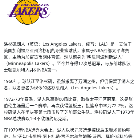
洛杉矶湖人（英语：Los Angeles Lakers，缩写：LAL）是一支位于
美国加利福尼亚州洛杉矶的职业篮球队，隶属于NBA西部太平洋赛
区，主场为加密货币网体育馆。球队前身为“明尼阿波利斯湖人”
（Minneapolis Lakers）。至今共夺得17次总冠军，与东部球队波
士顿凯尔特人并列NBA第一。
1960年，球队迁至洛杉矶，虽然搬离了万湖之州，但仍保留了湖人之
名，队名更名为现今的洛杉矶湖人（Los Angeles Lakers）。
1972-73年赛季，湖人队赢得60场比赛，取得太平洋区冠军。这是张
伯伦生涯最后一个赛季，再次获得篮板王，投篮命中率为72.7％。洛
杉矶湖人在半决赛第七场击败了芝加哥公牛队。洛杉矶湖人于1973年
NBA总决赛以1-4不敌纽约尼克斯。
在1979年NBA选秀大会上，湖人以状元签选走控球后卫魔术师约翰
逊，与“天勾”卡里姆·阿卜杜勒·贾巴尔和詹姆斯·沃西、拜伦·斯科特等