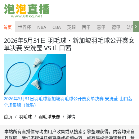
首页
世界杯
NBA
CBA
英超
西甲
意甲
德甲
法甲
2026年5月31日 羽毛球・新加坡羽毛球公开赛女
单决赛 安洗莹 VS 山口茜
2026年5月31日羽毛球新加坡羽毛球公开赛女单决赛 安洗莹-山口茜
全场集锦（优酷）
首页
羽毛球
羽毛球录像
详情
本站所有直播信号均由用户收集或从搜索引擎整理获得，内容均来自
互联网，我们不提供任何直播或视频内容，如有侵权请通知我们，我