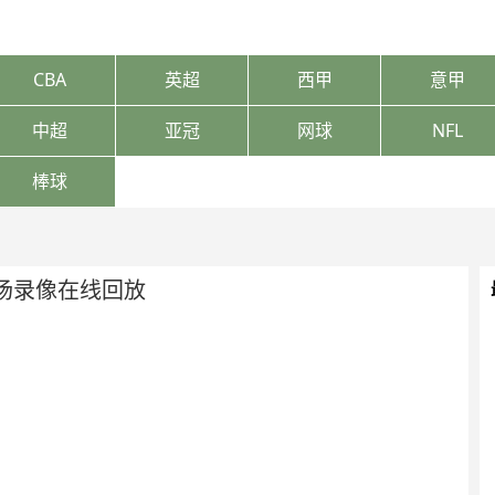
CBA
英超
西甲
意甲
中超
亚冠
网球
NFL
棒球
 全场录像在线回放