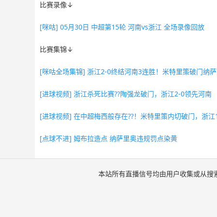
比赛录像↓
[咪咕] 05月30日 中超第15轮 河南vs浙江 全场录像回放
比赛集锦↓
[咪咕全场集锦] 浙江2-0终结河南3连胜！米特里策破门
[进球视频] 浙江杀死比赛??陶强龙破门，浙江2-0领先河南
[进球视频] 在中超梅西般存在??！米特里策内切破门，浙江1
[点球不进] 姆布拉造点 纳萨里奥违规罚点染黄
本站所有直播信号均由用户收集或从搜