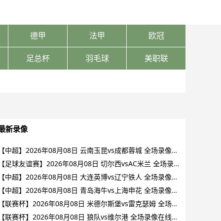
德甲
法甲
欧冠
足总杯
羽毛球
美职联
最新录像
【中超】2026年08月08日 云南玉昆vs成都蓉城 全场录像在线回放
【足球友谊赛】2026年08月08日 切尔西vsAC米兰 全场录像在线回放
【中超】2026年08月08日 大连英博vs辽宁铁人 全场录像在线回放
【中超】2026年08月08日 青岛海牛vs上海申花 全场录像在线回放
【联赛杯】2026年08月08日 米德尔斯堡vs雷克瑟姆 全场录像在线回放
【联赛杯】2026年08月08日 狼队vs维尔港 全场录像在线回放