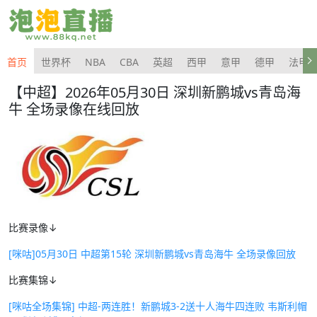
首页
世界杯
NBA
CBA
英超
西甲
意甲
德甲
法甲
【中超】2026年05月30日 深圳新鹏城vs青岛海
牛 全场录像在线回放
比赛录像↓
[咪咕]05月30日 中超第15轮 深圳新鹏城vs青岛海牛 全场录像回放
比赛集锦↓
[咪咕全场集锦] 中超-两连胜！新鹏城3-2送十人海牛四连败 韦斯利帽