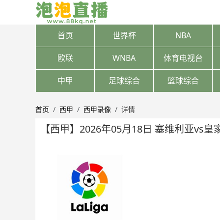
首页
世界杯
NBA
欧联
WNBA
体育电视台
中甲
足球综合
篮球综合
首页
西甲
西甲录像
详情
【西甲】2026年05月18日 塞维利亚vs