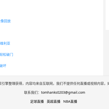
录像回放
塞维利亚
角轻松破门
破坏
索引擎整理获得，内容均来自互联网，我们不提供任何直播或视频内容，
联系我们：
tomhanks0203@gmail.com
足球直播
英超直播
NBA直播