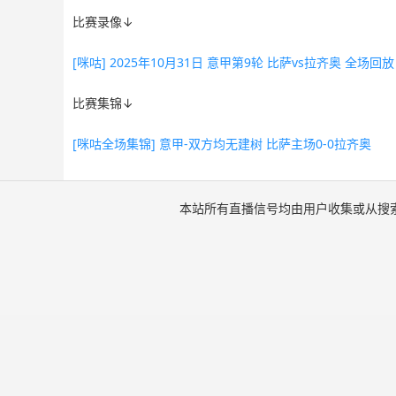
比赛录像↓
[咪咕] 2025年10月31日 意甲第9轮 比萨vs拉齐奥 全场回放
比赛集锦↓
[咪咕全场集锦] 意甲-双方均无建树 比萨主场0-0拉齐奥
本站所有直播信号均由用户收集或从搜