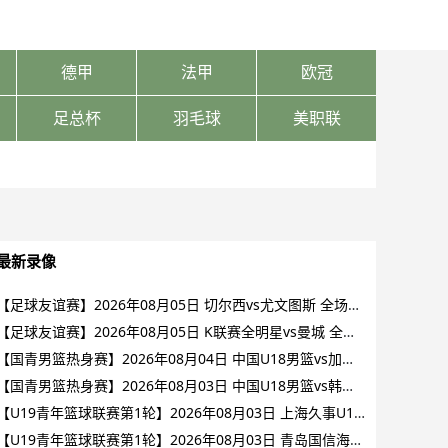
德甲
法甲
欧冠
足总杯
羽毛球
美职联
最新录像
【足球友谊赛】2026年08月05日 切尔西vs尤文图斯 全场录像在线回放
【足球友谊赛】2026年08月05日 K联赛全明星vs曼城 全场录像在线回放
【国青男篮热身赛】2026年08月04日 中国U18男篮vs加拿大大卫·安篮球学院 全场录像在线回放
【国青男篮热身赛】2026年08月03日 中国U18男篮vs韩国东国大学 全场录像在线回放
【U19青年篮球联赛第1轮】2026年08月03日 上海久事U19vs浙江稠州银行U19 全场录像在线回放
【U19青年篮球联赛第1轮】2026年08月03日 青岛国信海天U19vs山西汾酒U19 全场录像在线回放