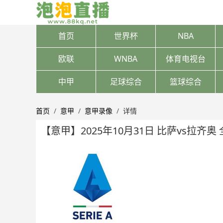
首页
世界杯
NBA
欧联
WNBA
体育电视台
中甲
足球综合
篮球综合
首页
意甲
意甲录像
详情
【意甲】2025年10月31日 比萨vs拉齐