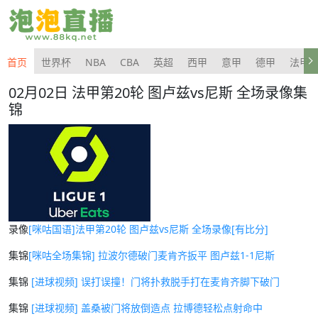
首页
世界杯
NBA
CBA
英超
西甲
意甲
德甲
法甲
02月02日 法甲第20轮 图卢兹vs尼斯 全场录像集
锦
录像
[咪咕国语]法甲第20轮 图卢兹vs尼斯 全场录像[有比分]
集锦
[咪咕全场集锦] 拉波尔德破门麦肯齐扳平 图卢兹1-1尼斯
集锦
[进球视频] 误打误撞！门将扑救脱手打在麦肯齐脚下破门
集锦
[进球视频] 盖桑被门将放倒造点 拉博德轻松点射命中