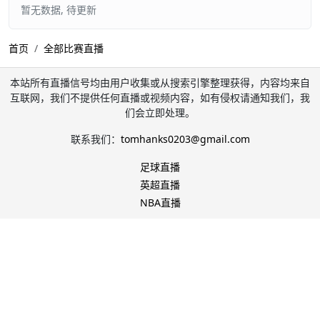
暂无数据, 待更新
首页
全部比赛直播
本站所有直播信号均由用户收集或从搜索引擎整理获得，内容均来自
互联网，我们不提供任何直播或视频内容，如有侵权请通知我们，我
们会立即处理。
联系我们：
tomhanks0203@gmail.com
足球直播
英超直播
NBA直播