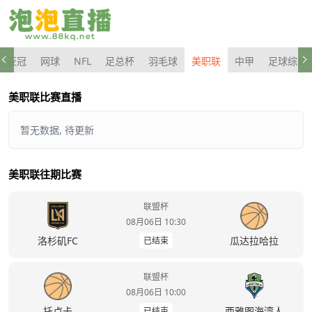
亚冠
网球
NFL
足总杯
羽毛球
美职联
中甲
足球综合
美职联比赛直播
暂无数据, 待更新
美职联往期比赛
联盟杯
08月06日 10:30
洛杉矶FC
瓜达拉哈拉
已结束
联盟杯
08月06日 10:00
托卢卡
西雅图海湾人
已结束