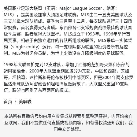
美国职业足球大联盟（英语：Major League Soccer，缩写：
MLS），是美国及加拿大顶级足球联赛。MLS由二十五支美国球队及
三支加拿大球队组成。赛季为三月至十二月，每支球队进行三十四场
常规赛，首名赢得支持者盾。东西部各七支常规赛战绩最佳的球队晋
级季后赛，胜者赢得大联盟杯。MLS成立于1993年。1996年举行首
届赛事。相较于由独立运作的各队所组成的联盟，MLS采单一实体架
构（single-entity）运行，每一支球队都为联盟的投资者所有及控
制。MLS为封闭会员制，为世上少数没有升降级制度的足球联盟。
1998年大联盟扩充到12支球队，增加了西部的芝加哥火焰和东部的
迈阿密融合，2000年大联盟重划区域分为东部，中区和西部，芝加
哥，坦帕湾，达拉斯和哥伦布被移到中部赛区，但是2001年两支佛罗
里达州球队迈阿密融合和坦帕湾反叛解散了，大联盟又重回10支队
伍，联盟也回到了东西两区的模式。
首页
美职联
本站所有直播信号均由用户收集或从搜索引擎整理获得，内容均来自
互联网，我们不提供任何直播或视频内容，如有侵权请通知我们，我
们会立即处理。