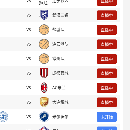
VS
辽宁铁人
直播中
VS
武汉三镇
直播中
VS
盐城队
直播中
VS
连云港队
直播中
VS
常州队
直播中
VS
成都蓉城
直播中
VS
AC米兰
直播中
VS
大连鲲城
直播中
VS
米尔沃尔
未开始