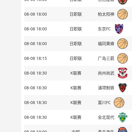
08-08 18:00
日职联
柏太阳神
08-08 18:00
日职联
东京FC
08-08 18:00
日职联
福冈黄蜂
08-08 18:15
日职联
广岛三箭
08-08 18:30
K联赛
尚州尚武
08-08 18:30
K联赛
浦项制铁
08-08 18:30
K联赛
富川FC
08-08 18:30
K联赛
全北现代
08-08 19:00
中超
青岛海牛