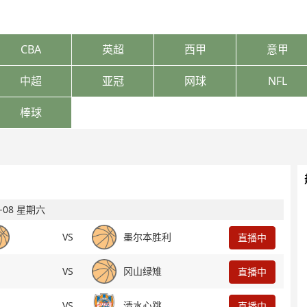
CBA
英超
西甲
意甲
中超
亚冠
网球
NFL
棒球
8-08 星期六
VS
墨尔本胜利
直播中
VS
冈山绿雉
直播中
VS
清水心跳
直播中