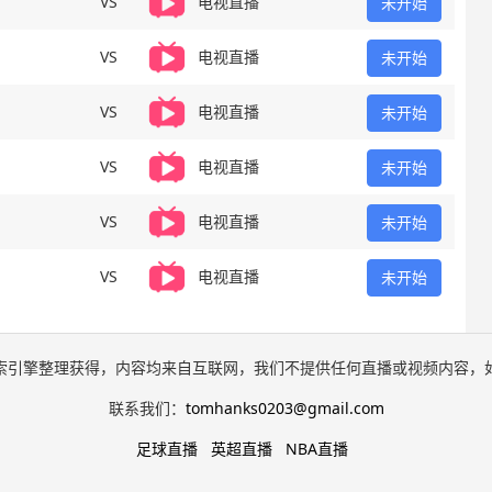
VS
电视直播
未开始
VS
电视直播
未开始
VS
电视直播
未开始
VS
电视直播
未开始
VS
电视直播
未开始
VS
电视直播
未开始
索引擎整理获得，内容均来自互联网，我们不提供任何直播或视频内容，
联系我们：
tomhanks0203@gmail.com
足球直播
英超直播
NBA直播