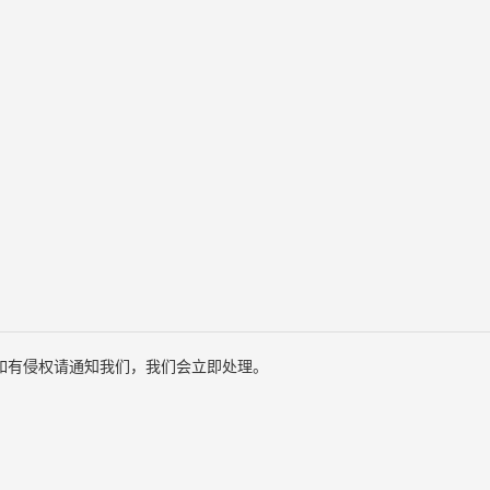
如有侵权请通知我们，我们会立即处理。