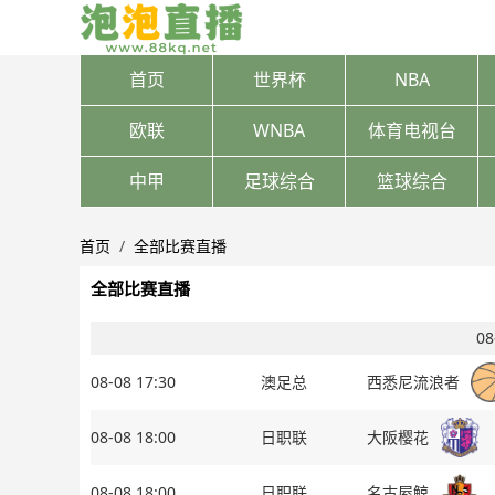
首页
世界杯
NBA
欧联
WNBA
体育电视台
中甲
足球综合
篮球综合
首页
全部比赛直播
全部比赛直播
0
08-08 17:30
澳足总
西悉尼流浪者
08-08 18:00
日职联
大阪樱花
08-08 18:00
日职联
名古屋鲸