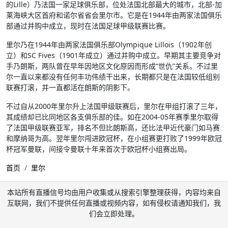
的Lille）乃法国一家足球俱乐部，位处法国北部最大的城市，北部-加
莱海峡大区首府和诺尔省省会里尔市。它是在1944年由两家法国俱乐
部通过并购中成立，现时在法国足球甲级联赛比赛。
里尔乃在1944年由两家法国俱乐部Olympique Lillois（1902年创
立）和SC Fives（1901年成立）通过并购中成立。早期其主要竞争对
手乃朗斯，两队曾在早年因地区文化原因而形成“世仇”关系。不过里
尔一直以来都没有任何丰功伟绩干出来，长期都只是在法国较低组别
联赛打滚，并一直都活在朗斯的阴影下。
不过自从2000年里尔升上法国甲级联赛后，里尔在甲组打滚了三年，
其成绩却已比同地区各支俱乐部的佳。如在2004-05年赛季里尔取得
了法国甲级联赛亚军，排名不但比朗斯高，还比法甲近代豪门如马赛
和摩纳哥为高。翌年里尔闯进欧冠杯，在小组赛更打败了1999年欧冠
杯冠军曼联，间接令曼联十年来首次于欧冠杯小组赛出局。
首页
里尔
本站所有直播信号均由用户收集或从搜索引擎整理获得，内容均来自
互联网，我们不提供任何直播或视频内容，如有侵权请通知我们，我
们会立即处理。