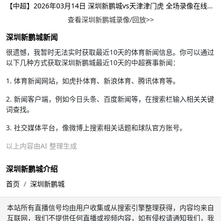
【中超】2026年03月14日 深圳新鹏城vs天津津门虎 全场录像在线回放
查看深圳新鹏城录像/回放>>
深圳新鹏城新闻
很遗憾，我暂时无法实时获取最近10天的体育新闻信息。你可以通过
以下几种方式获取深圳新鹏城最近10天的中超赛事新闻：
1. 体育新闻网站，如虎扑体育、新浪体育、腾讯体育等。
2. 新闻客户端，例如今日头条、百度新闻等，在搜索栏输入相关关键
词查找。
3. 社交媒体平台，像微博上搜索相关话题和球队官方账号。
以上内容由AI 整理生成
深圳新鹏城介绍
首页
深圳新鹏城
本站所有直播信号均由用户收集或从搜索引擎整理获得，内容均来自
互联网，我们不提供任何直播或视频内容，如有侵权请通知我们，我