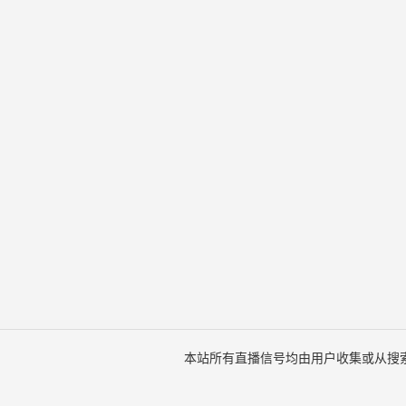
本站所有直播信号均由用户收集或从搜