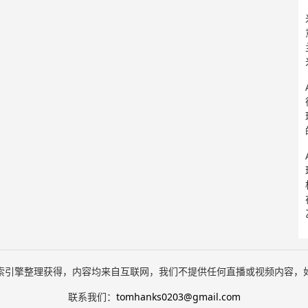
索引擎整理获得，内容均来自互联网，我们不提供任何直播或视频内容，
联系我们：
tomhanks0203@gmail.com