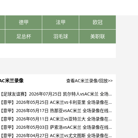
德甲
法甲
欧冠
足总杯
羽毛球
美职联
AC米兰录像
查看AC米兰录像/回放>>
【足球友谊赛】2026年07月25日 凯尔特人vsAC米兰 全场录像在线回放
【意甲】2026年05月25日 AC米兰vs卡利亚里 全场录像在线回放
【意甲】2026年05月17日 热那亚vsAC米兰 全场录像在线回放
【意甲】2026年05月11日 AC米兰vs亚特兰大 全场录像在线回放
【意甲】2026年05月03日 萨索洛vsAC米兰 全场录像在线回放
【意甲】2026年04月27日 AC米兰vs尤文图斯 全场录像在线回放