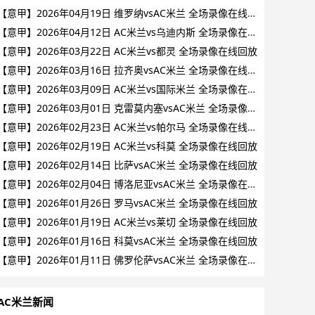
【意甲】2026年04月19日 维罗纳vsAC米兰 全场录像在线回放
【意甲】2026年04月12日 AC米兰vs乌迪内斯 全场录像在线回放
【意甲】2026年03月22日 AC米兰vs都灵 全场录像在线回放
【意甲】2026年03月16日 拉齐奥vsAC米兰 全场录像在线回放
【意甲】2026年03月09日 AC米兰vs国际米兰 全场录像在线回放
【意甲】2026年03月01日 克雷莫内塞vsAC米兰 全场录像在线回放
【意甲】2026年02月23日 AC米兰vs帕尔马 全场录像在线回放
【意甲】2026年02月19日 AC米兰vs科莫 全场录像在线回放
【意甲】2026年02月14日 比萨vsAC米兰 全场录像在线回放
【意甲】2026年02月04日 博洛尼亚vsAC米兰 全场录像在线回放
【意甲】2026年01月26日 罗马vsAC米兰 全场录像在线回放
【意甲】2026年01月19日 AC米兰vs莱切 全场录像在线回放
【意甲】2026年01月16日 科莫vsAC米兰 全场录像在线回放
【意甲】2026年01月11日 佛罗伦萨vsAC米兰 全场录像在线回放
AC米兰新闻