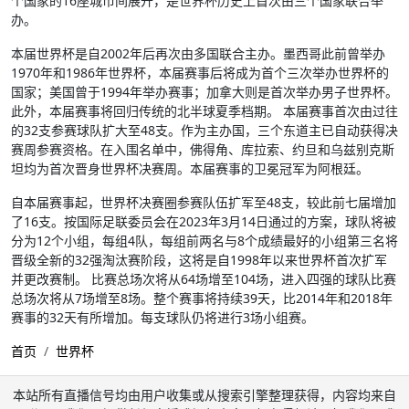
个国家的16座城市间展开，是世界杯历史上首次由三个国家联合举
办。
本届世界杯是自2002年后再次由多国联合主办。墨西哥此前曾举办
1970年和1986年世界杯，本届赛事后将成为首个三次举办世界杯的
国家；美国曾于1994年举办赛事；加拿大则是首次举办男子世界杯。
此外，本届赛事将回归传统的北半球夏季档期。 本届赛事首次由过往
的32支参赛球队扩大至48支。作为主办国，三个东道主已自动获得决
赛周参赛资格。在入围名单中，佛得角、库拉索、约旦和乌兹别克斯
坦均为首次晋身世界杯决赛周。本届赛事的卫冕冠军为阿根廷。
自本届赛事起，世界杯决赛圈参赛队伍扩军至48支，较此前七届增加
了16支。按国际足联委员会在2023年3月14日通过的方案，球队将被
分为12个小组，每组4队，每组前两名与8个成绩最好的小组第三名将
晋级全新的32强淘汰赛阶段，这将是自1998年以来世界杯首次扩军
并更改赛制。 比赛总场次将从64场增至104场，进入四强的球队比赛
总场次将从7场增至8场。整个赛事将持续39天，比2014年和2018年
赛事的32天有所增加。每支球队仍将进行3场小组赛。
首页
世界杯
本站所有直播信号均由用户收集或从搜索引擎整理获得，内容均来自