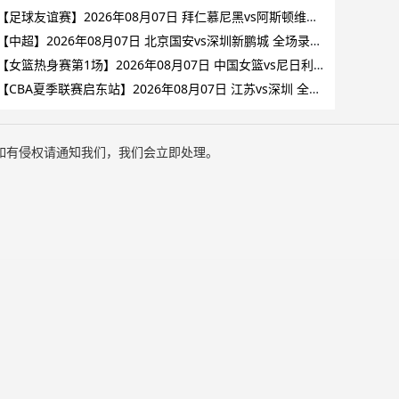
【足球友谊赛】2026年08月07日 拜仁慕尼黑vs阿斯顿维拉 全场录像在线回放
【中超】2026年08月07日 北京国安vs深圳新鹏城 全场录像在线回放
【女篮热身赛第1场】2026年08月07日 中国女篮vs尼日利亚女篮 全场录像在线回放
【CBA夏季联赛启东站】2026年08月07日 江苏vs深圳 全场录像在线回放
如有侵权请通知我们，我们会立即处理。