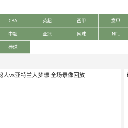
CBA
英超
西甲
意甲
中超
亚冠
网球
NFL
棒球
顿神秘人vs亚特兰大梦想 全场录像回放