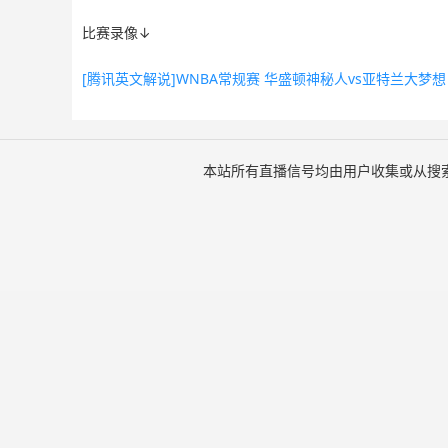
比赛录像↓
[腾讯英文解说]WNBA常规赛 华盛顿神秘人vs亚特兰大梦
本站所有直播信号均由用户收集或从搜