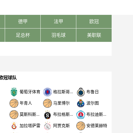
德甲
法甲
欧冠
足总杯
羽毛球
美职联
欧冠球队
葡萄牙体育
格拉斯哥流浪者
布鲁日
年青人
马里博尔
波尔图
莫斯科斯巴达
布拉格斯巴达
布拉迪斯拉发
加拉塔萨雷
阿贾克斯
安德莱赫特