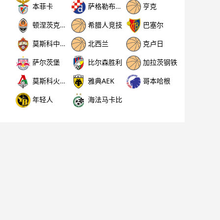
本菲卡
萨格勒布迪纳摩
亨克
顿涅茨克矿工
希腊人竞技
巴塞尔
莫斯科中央陆军
北西兰
克卢日
萨尔茨堡
比尔森胜利
加拉茨钢铁
莫斯科火车头
雅典AEK
哥本哈根
年轻人
海法马卡比