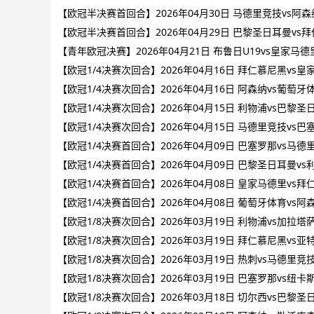
【欧冠半决赛首回合】2026年04月30日 马德里竞技vs阿
【欧冠半决赛首回合】2026年04月29日 巴黎圣日耳曼vs
【青年欧冠决赛】2026年04月21日 布鲁日U19vs皇家马
【欧冠1/4决赛次回合】2026年04月16日 拜仁慕尼黑vs
【欧冠1/4决赛次回合】2026年04月16日 阿森纳vs葡萄
【欧冠1/4决赛次回合】2026年04月15日 利物浦vs巴黎
【欧冠1/4决赛次回合】2026年04月15日 马德里竞技vs
【欧冠1/4决赛首回合】2026年04月09日 巴塞罗那vs马
【欧冠1/4决赛首回合】2026年04月09日 巴黎圣日耳曼v
【欧冠1/4决赛首回合】2026年04月08日 皇家马德里vs
【欧冠1/4决赛首回合】2026年04月08日 葡萄牙体育vs
【欧冠1/8决赛次回合】2026年03月19日 利物浦vs加拉
【欧冠1/8决赛次回合】2026年03月19日 拜仁慕尼黑vs
【欧冠1/8决赛次回合】2026年03月19日 热刺vs马德里
【欧冠1/8决赛次回合】2026年03月19日 巴塞罗那vs纽
【欧冠1/8决赛次回合】2026年03月18日 切尔西vs巴黎