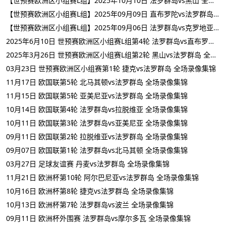
【世预赛欧洲区小组赛L组】2025年10月10日 法罗群岛vs黑山 全场录像在线回放
【世预赛欧洲区小组赛L组】2025年09月09日 直布罗陀vs法罗群岛 全场录像在线回放
【世预赛欧洲区小组赛L组】2025年09月06日 法罗群岛vs克罗地亚 全场录像在线回放
2025年6月10日 世预赛欧洲区小组赛L组第4轮 法罗群岛vs直布罗陀 全场录像回放
2025年3月26日 世预赛欧洲区小组赛L组第2轮 黑山vs法罗群岛 全场录像回放
03月23日 世预赛欧洲区小组赛第1轮 捷克vs法罗群岛 全场录像集锦
11月17日 欧国联第5轮 北马其顿vs法罗群岛 全场录像集锦
11月15日 欧国联第5轮 亚美尼亚vs法罗群岛 全场录像集锦
10月14日 欧国联第4轮 法罗群岛vs拉脱维亚 全场录像集锦
10月11日 欧国联第3轮 法罗群岛vs亚美尼亚 全场录像集锦
09月11日 欧国联第2轮 拉脱维亚vs法罗群岛 全场录像集锦
09月07日 欧国联第1轮 法罗群岛vs北马其顿 全场录像集锦
03月27日 足球友谊赛 丹麦vs法罗群岛 全场录像集锦
11月21日 欧洲杯第10轮 阿尔巴尼亚vs法罗群岛 全场录像集锦
10月16日 欧洲杯第8轮 捷克vs法罗群岛 全场录像集锦
10月13日 欧洲杯第7轮 法罗群岛vs波兰 全场录像集锦
09月11日 欧洲杯外围赛 法罗群岛vs摩尔多瓦 全场录像集锦