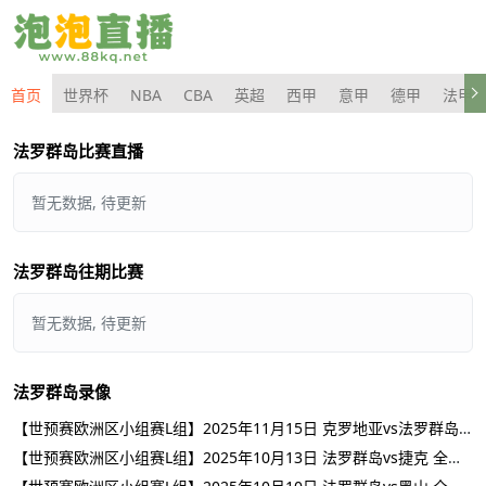
首页
世界杯
NBA
CBA
英超
西甲
意甲
德甲
法甲
法罗群岛比赛直播
暂无数据, 待更新
法罗群岛往期比赛
暂无数据, 待更新
法罗群岛录像
【世预赛欧洲区小组赛L组】2025年11月15日 克罗地亚vs法罗群岛 全场录像在线回放
【世预赛欧洲区小组赛L组】2025年10月13日 法罗群岛vs捷克 全场录像在线回放