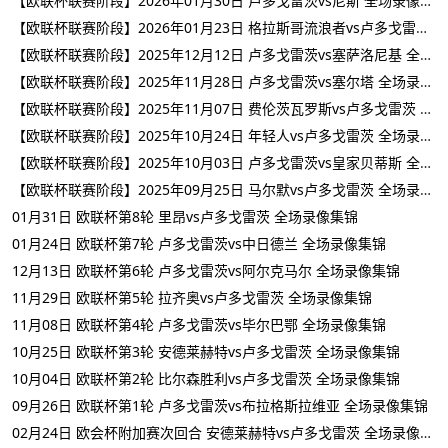
【欧联杯联赛阶段】2026年01月30日 卢多戈雷茨vs尼斯 全场录像在线回放
【欧联杯联赛阶段】2026年01月23日 格拉斯哥流浪者vs卢多戈雷茨 全场录像在线回放
【欧联杯联赛阶段】2025年12月12日 卢多戈雷茨vs塞萨洛尼基 全场录像在线回放
【欧联杯联赛阶段】2025年11月28日 卢多戈雷茨vs塞尔塔 全场录像在线回放
【欧联杯联赛阶段】2025年11月07日 费伦茨瓦罗斯vs卢多戈雷茨 全场录像在线回放
【欧联杯联赛阶段】2025年10月24日 年轻人vs卢多戈雷茨 全场录像在线回放
【欧联杯联赛阶段】2025年10月03日 卢多戈雷茨vs皇家贝蒂斯 全场录像在线回放
【欧联杯联赛阶段】2025年09月25日 马尔默vs卢多戈雷茨 全场录像在线回放
01月31日 欧联杯第8轮 里昂vs卢多戈雷茨 全场录像集锦
01月24日 欧联杯第7轮 卢多戈雷茨vs中日德兰 全场录像集锦
12月13日 欧联杯第6轮 卢多戈雷茨vs阿尔克马尔 全场录像集锦
11月29日 欧联杯第5轮 拉齐奥vs卢多戈雷茨 全场录像集锦
11月08日 欧联杯第4轮 卢多戈雷茨vs毕尔巴鄂 全场录像集锦
10月25日 欧联杯第3轮 安德莱赫特vs卢多戈雷茨 全场录像集锦
10月04日 欧联杯第2轮 比尔森胜利vs卢多戈雷茨 全场录像集锦
09月26日 欧联杯第1轮 卢多戈雷茨vs布拉格斯拉维亚 全场录像集锦
02月24日 欧会杯附加赛次回合 安德莱赫特vs卢多戈雷茨 全场录像集锦