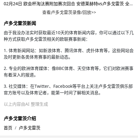
02月24日 欧会杯淘汰赛附加赛次回合 安德莱赫特vs卢多戈雷茨 全场录像集锦
查看卢多戈雷茨录像/回放>>
卢多戈雷茨新闻
由于我没办法实时获取最近10天的体育新闻内容，你可以通过以下几
种方式获取卢多戈雷茨相关的欧联赛事新闻：
1. 体育新闻网站：如新浪体育、腾讯体育、虎扑体育等，这些网站会
及时更新各类体育赛事的最新动态。
2. 专业的欧洲体育媒体：像BBC体育、天空体育等，它们对欧洲赛事
有着深入的报道。
3. 社交媒体：在Twitter、Facebook等平台上关注卢多戈雷茨俱乐部
官方账号以及体育记者，能第一时间了解相关消息。
以上内容由AI 整理生成
卢多戈雷茨介绍
首页
卢多戈雷茨