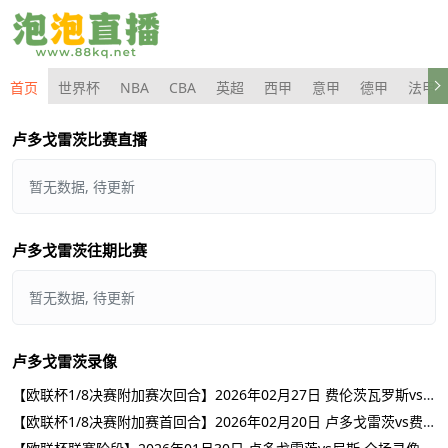
首页
世界杯
NBA
CBA
英超
西甲
意甲
德甲
法甲
卢多戈雷茨比赛直播
暂无数据, 待更新
卢多戈雷茨往期比赛
暂无数据, 待更新
卢多戈雷茨录像
【欧联杯1/8决赛附加赛次回合】2026年02月27日 费伦茨瓦罗斯vs卢多戈雷茨 全场录像在线回放
【欧联杯1/8决赛附加赛首回合】2026年02月20日 卢多戈雷茨vs费伦茨瓦罗斯 全场录像在线回放