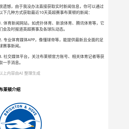
很遗憾，由于我没办法直接获取实时新闻信息，你可以通过
以下几种方式获取最近10天英超赛事布莱顿的新闻：
1. 体育新闻网站，如虎扑体育、新浪体育、腾讯体育等，它
们会及时报道英超赛事及各球队动态。
2. 专业体育媒体APP，像懂球帝等，能提供最新且全面的足
球赛事新闻。
3. 社交媒体平台，关注布莱顿官方账号、相关体育记者等获
取一手消息。
以上内容由AI 整理生成
布莱顿介绍