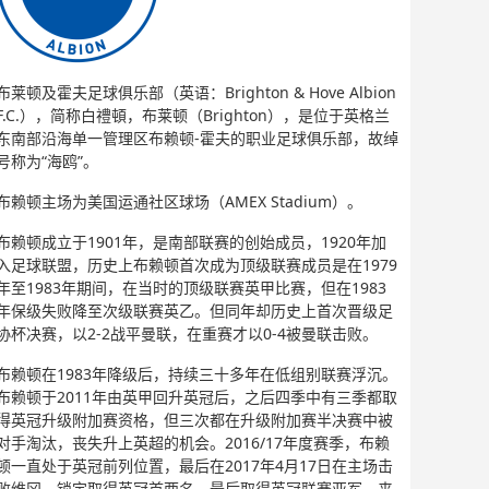
布莱顿及霍夫足球俱乐部（英语：Brighton & Hove Albion
F.C.），简称白禮頓，布莱顿（Brighton），是位于英格兰
东南部沿海单一管理区布赖顿-霍夫的职业足球俱乐部，故绰
号称为“海鸥”。
布赖顿主场为美国运通社区球场（AMEX Stadium）。
布赖顿成立于1901年，是南部联赛的创始成员，1920年加
入足球联盟，历史上布赖顿首次成为顶级联赛成员是在1979
年至1983年期间，在当时的顶级联赛英甲比赛，但在1983
年保级失败降至次级联赛英乙。但同年却历史上首次晋级足
协杯决赛，以2-2战平曼联，在重赛才以0-4被曼联击败。
布赖顿在1983年降级后，持续三十多年在低组别联赛浮沉。
布赖顿于2011年由英甲回升英冠后，之后四季中有三季都取
得英冠升级附加赛资格，但三次都在升级附加赛半决赛中被
对手淘汰，丧失升上英超的机会。2016/17年度赛季，布赖
顿一直处于英冠前列位置，最后在2017年4月17日在主场击
败维冈，锁定取得英冠首两名，最后取得英冠联赛亚军，来