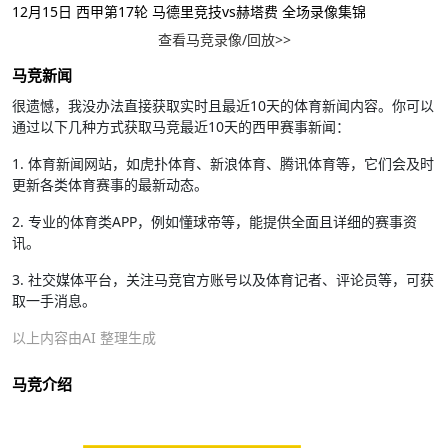
12月15日 西甲第17轮 马德里竞技vs赫塔费 全场录像集锦
查看马竞录像/回放>>
马竞新闻
很遗憾，我没办法直接获取实时且最近10天的体育新闻内容。你可以
通过以下几种方式获取马竞最近10天的西甲赛事新闻：
1. 体育新闻网站，如虎扑体育、新浪体育、腾讯体育等，它们会及时
更新各类体育赛事的最新动态。
2. 专业的体育类APP，例如懂球帝等，能提供全面且详细的赛事资
讯。
3. 社交媒体平台，关注马竞官方账号以及体育记者、评论员等，可获
取一手消息。
以上内容由AI 整理生成
马竞介绍