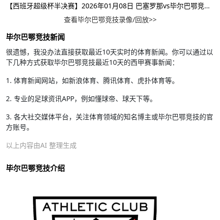
【西班牙超级杯半决赛】2026年01月08日 巴塞罗那vs毕尔巴鄂竞技 全场录像在线回放
查看毕尔巴鄂竞技录像/回放>>
毕尔巴鄂竞技新闻
很遗憾，我没办法直接获取最近10天实时的体育新闻。你可以通过以
下几种方式获取毕尔巴鄂竞技最近10天的西甲赛事新闻：
1. 体育新闻网站，如新浪体育、腾讯体育、虎扑体育等。
2. 专业的足球资讯APP，例如懂球帝、球天下等。
3. 各大社交媒体平台，关注体育领域的知名博主或毕尔巴鄂竞技的官
方账号。
以上内容由AI 整理生成
毕尔巴鄂竞技介绍