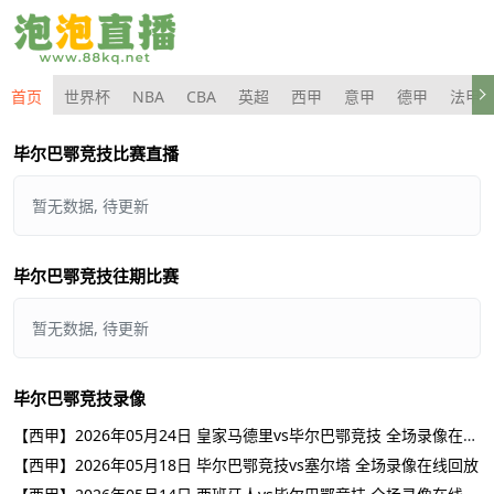
首页
世界杯
NBA
CBA
英超
西甲
意甲
德甲
法甲
毕尔巴鄂竞技比赛直播
暂无数据, 待更新
毕尔巴鄂竞技往期比赛
暂无数据, 待更新
毕尔巴鄂竞技录像
【西甲】2026年05月24日 皇家马德里vs毕尔巴鄂竞技 全场录像在线回放
【西甲】2026年05月18日 毕尔巴鄂竞技vs塞尔塔 全场录像在线回放