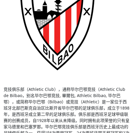
竞技俱乐部（Athletic Club），通称毕尔巴鄂竞技（Athletic Club
de Bilbao，别名毕尔巴鄂竞技, 畢爾包, Athletic Bilbao, 毕尔巴
鄂），或简称毕尔巴鄂（Bilbao）或竞技（Athletic）是一家位于西
班牙北部巴斯克自治区比斯开省毕尔巴鄂的足球俱乐部，成立于1898
年，是西班牙成立第二早的足球俱乐部。俱乐部是西班牙足球甲级联
赛的创赛成员，自1928年以来从未降级。同时拥有此项荣誉的只有皇
家马德里和巴塞罗那。毕尔巴鄂竞技俱乐部是西班牙历史上最成功的
足球俱乐部之一，获得过8次西甲冠军，24次西班牙国王杯冠军和2次