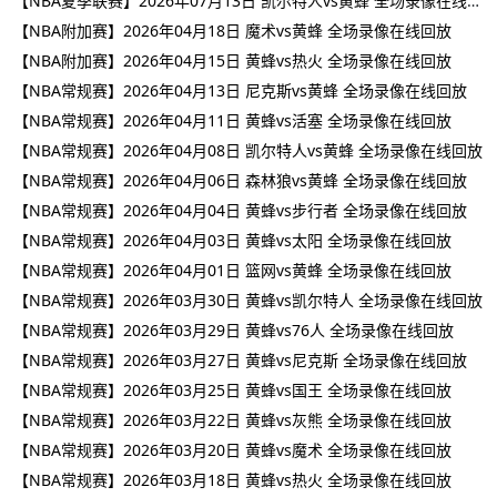
【NBA夏季联赛】2026年07月13日 凯尔特人vs黄蜂 全场录像在线回放
【NBA附加赛】2026年04月18日 魔术vs黄蜂 全场录像在线回放
【NBA附加赛】2026年04月15日 黄蜂vs热火 全场录像在线回放
【NBA常规赛】2026年04月13日 尼克斯vs黄蜂 全场录像在线回放
【NBA常规赛】2026年04月11日 黄蜂vs活塞 全场录像在线回放
【NBA常规赛】2026年04月08日 凯尔特人vs黄蜂 全场录像在线回放
【NBA常规赛】2026年04月06日 森林狼vs黄蜂 全场录像在线回放
【NBA常规赛】2026年04月04日 黄蜂vs步行者 全场录像在线回放
【NBA常规赛】2026年04月03日 黄蜂vs太阳 全场录像在线回放
【NBA常规赛】2026年04月01日 篮网vs黄蜂 全场录像在线回放
【NBA常规赛】2026年03月30日 黄蜂vs凯尔特人 全场录像在线回放
【NBA常规赛】2026年03月29日 黄蜂vs76人 全场录像在线回放
【NBA常规赛】2026年03月27日 黄蜂vs尼克斯 全场录像在线回放
【NBA常规赛】2026年03月25日 黄蜂vs国王 全场录像在线回放
【NBA常规赛】2026年03月22日 黄蜂vs灰熊 全场录像在线回放
【NBA常规赛】2026年03月20日 黄蜂vs魔术 全场录像在线回放
【NBA常规赛】2026年03月18日 黄蜂vs热火 全场录像在线回放