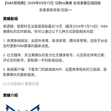
【NBA常规赛】2026年03月15日 马刺vs黄蜂 全场录像在线回放
查看黄蜂录像/回放>>
黄蜂新闻
很遗憾，我暂时无法直接获取最近10天（截至2026年1月14日）NBA
黄蜂队的实时新闻。你可以通过以下几种方式获取相关内容：
1. 体育新闻网站：如虎扑体育、新浪体育、腾讯体育等，这些平台会
及时更新NBA赛事的最新消息。
2. 社交媒体：关注黄蜂队的官方社交媒体账号，以及知名体育记者、
评论员的账号，获取第一手的新闻动态。
3. 新闻客户端：下载专门的新闻类APP，设置体育相关的订阅源，获
取黄蜂队的最新报道。
以上内容由AI 整理生成
黄蜂介绍