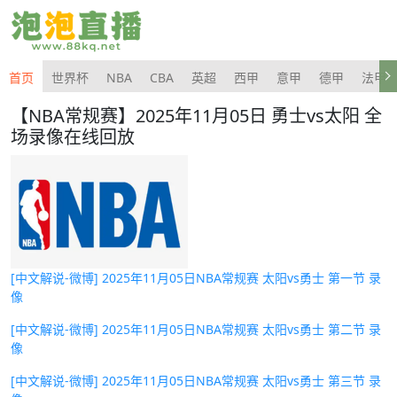
首页
世界杯
NBA
CBA
英超
西甲
意甲
德甲
法甲
【NBA常规赛】2025年11月05日 勇士vs太阳 全
场录像在线回放
[中文解说-微博] 2025年11月05日NBA常规赛 太阳vs勇士 第一节 录
像
[中文解说-微博] 2025年11月05日NBA常规赛 太阳vs勇士 第二节 录
像
[中文解说-微博] 2025年11月05日NBA常规赛 太阳vs勇士 第三节 录