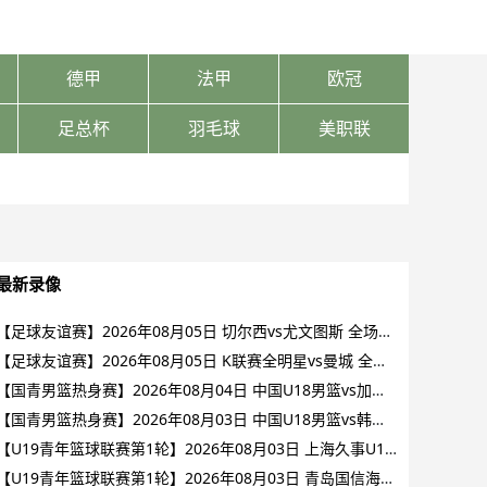
德甲
法甲
欧冠
足总杯
羽毛球
美职联
最新录像
【足球友谊赛】2026年08月05日 切尔西vs尤文图斯 全场录像在线回放
【足球友谊赛】2026年08月05日 K联赛全明星vs曼城 全场录像在线回放
【国青男篮热身赛】2026年08月04日 中国U18男篮vs加拿大大卫·安篮球学院 全场录像在线回放
【国青男篮热身赛】2026年08月03日 中国U18男篮vs韩国东国大学 全场录像在线回放
【U19青年篮球联赛第1轮】2026年08月03日 上海久事U19vs浙江稠州银行U19 全场录像在线回放
【U19青年篮球联赛第1轮】2026年08月03日 青岛国信海天U19vs山西汾酒U19 全场录像在线回放