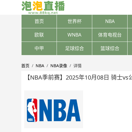
首页
世界杯
NBA
欧联
WNBA
体育电视台
中甲
足球综合
篮球综合
首页
NBA
NBA录像
详情
【NBA季前赛】2025年10月08日 骑士