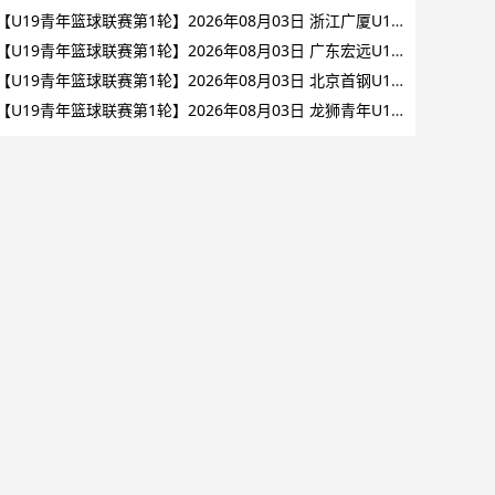
【U19青年篮球联赛第1轮】2026年08月03日 浙江广厦U19vs福建浔兴U19 全场录像在线回放
【U19青年篮球联赛第1轮】2026年08月03日 广东宏远U19vs吉林东北虎U19 全场录像在线回放
【U19青年篮球联赛第1轮】2026年08月03日 北京首钢U19vs四川锦城U19 全场录像在线回放
【U19青年篮球联赛第1轮】2026年08月03日 龙狮青年U19vs辽宁沈阳三生U19 全场录像在线回放