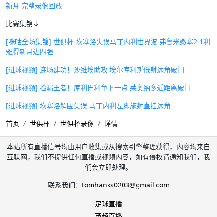
新月 完整录像回放
比赛集锦↓
[咪咕全场集锦] 世俱杯-坎塞洛失误马丁内利世界波 弗鲁米嫩塞2-1利
雅得新月进四强
[进球视频] 连场建功！沙维埃助攻 埃尔库利斯低射远角破门
[进球视频] 捡漏王者！库利巴利争下一点 莱奥纳多近距离破门
[进球视频] 坎塞洛解围失误 马丁内利左脚施射直挂远角
首页
世俱杯
世俱杯录像
详情
本站所有直播信号均由用户收集或从搜索引擎整理获得，内容均来自
互联网，我们不提供任何直播或视频内容，如有侵权请通知我们，我
们会立即处理。
联系我们：
tomhanks0203@gmail.com
足球直播
英超直播