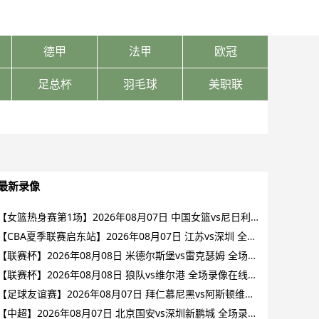
德甲
法甲
欧冠
足总杯
羽毛球
美职联
最新录像
【女篮热身赛第1场】2026年08月07日 中国女篮vs尼日利亚女篮 全场录像在线回放
【CBA夏季联赛启东站】2026年08月07日 江苏vs深圳 全场录像在线回放
【联赛杯】2026年08月08日 米德尔斯堡vs雷克瑟姆 全场录像在线回放
【联赛杯】2026年08月08日 狼队vs维尔港 全场录像在线回放
【足球友谊赛】2026年08月07日 拜仁慕尼黑vs阿斯顿维拉 全场录像在线回放
【中超】2026年08月07日 北京国安vs深圳新鹏城 全场录像在线回放