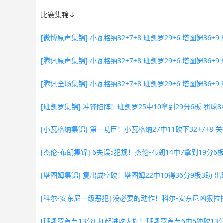
比赛集锦↓
[微博原声集锦] 小瓦格纳32+7+8 班凯罗29+6 塔图姆36+
[腾讯原声集锦] 小瓦格纳32+7+8 班凯罗29+6 塔图姆36+
[腾讯全场集锦] 小瓦格纳32+7+8 班凯罗29+6 塔图姆36+
[班凯罗集锦] 冲锋陷阵！班凯罗25中10拿到29分6板 罚球8
[小瓦格纳集锦] 第一功臣！小瓦格纳27中11砍下32+7+8
[杰伦-布朗集锦] 6失误5犯规！杰伦-布朗14中7拿到19分6板
[塔图姆集锦] 复出成空砍！塔图姆22中10得36分9板3助 
[科尔-安东尼一级恶犯] 没必要的动作！科尔-安东尼凶狠
[班凯罗首节13分] 扛起进攻大旗！班凯罗首节6中5独砍13