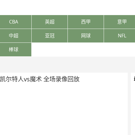
CBA
英超
西甲
意甲
中超
亚冠
网球
NFL
棒球
3 凯尔特人vs魔术 全场录像回放