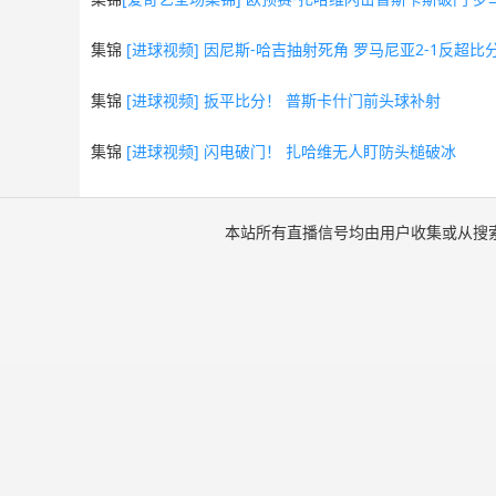
集锦
[进球视频] 因尼斯-哈吉抽射死角 罗马尼亚2-1反超比
集锦
[进球视频] 扳平比分！ 普斯卡什门前头球补射
集锦
[进球视频] 闪电破门！ 扎哈维无人盯防头槌破冰
本站所有直播信号均由用户收集或从搜