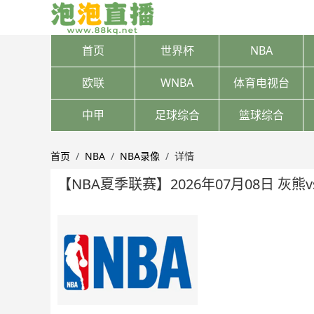
首页
世界杯
NBA
欧联
WNBA
体育电视台
中甲
足球综合
篮球综合
首页
NBA
NBA录像
详情
【NBA夏季联赛】2026年07月08日 灰