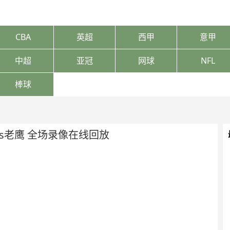
CBA
英超
西甲
意甲
中超
亚冠
网球
NFL
棒球
熊vs老鹰 全场录像在线回放