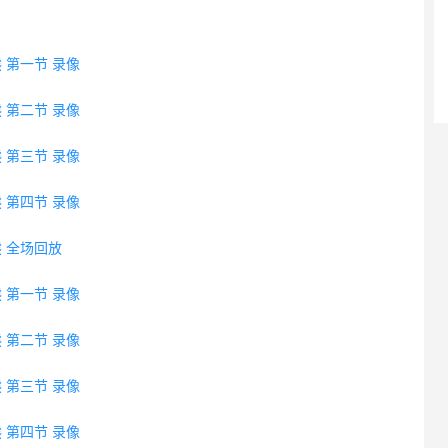
熊 第一节 录像
熊 第二节 录像
熊 第三节 录像
熊 第四节 录像
熊 全场回放
熊 第一节 录像
熊 第二节 录像
熊 第三节 录像
熊 第四节 录像