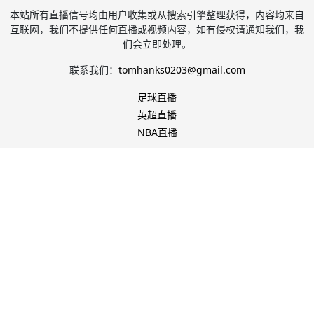
本站所有直播信号均由用户收集或从搜索引擎整理获得，内容均来自
互联网，我们不提供任何直播或视频内容，如有侵权请通知我们，我
们会立即处理。
联系我们：
tomhanks0203@gmail.com
足球直播
英超直播
NBA直播