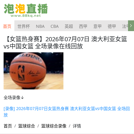
首页
世界杯
NBA
CBA
英超
西甲
意甲
德甲
法甲
【女篮热身赛】2026年07月07日 澳大利亚女篮
vs中国女篮 全场录像在线回放
全场录像↓
[录像] 2026年07月07日女篮热身赛 澳大利亚女篮vs中国女篮 全场回
放
首页
篮球综合
篮球综合录像
详情