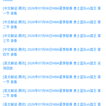
[中文解说-腾讯] 2026年07月06日NBA夏季联赛 勇士蓝队vs国王 第
一节 录像
[中文解说-腾讯] 2026年07月06日NBA夏季联赛 勇士蓝队vs国王 第
二节 录像
[中文解说-腾讯] 2026年07月06日NBA夏季联赛 勇士蓝队vs国王 第
三节 录像
[中文解说-腾讯] 2026年07月06日NBA夏季联赛 勇士蓝队vs国王 第
四节 录像
[英文解说-腾讯] 2026年07月06日NBA夏季联赛 勇士蓝队vs国王 全
场回放
[英文解说-腾讯] 2026年07月06日NBA夏季联赛 勇士蓝队vs国王 第
一节 录像
[英文解说-腾讯] 2026年07月06日NBA夏季联赛 勇士蓝队vs国王 第
二节 录像
[英文解说-腾讯] 2026年07月06日NBA夏季联赛 勇士蓝队vs国王 第